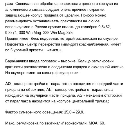
раза. Специальная обработка поверхности цельного корпуса из
алюминиевого сплава создает очень прочное покрытие,
защищающее корпус прицела от царапин. Прибор можно
рекомендовать устанавливать практически на любое
используемое в России оружие вплоть до калибров 9.3x62,
9.3x74,.300 Win Mag .338 Win Mag 375.
Прицел имеет блок подсветки, который расположен на окуляре.
Подсветка - центр перекрестия (мил-дот) красная/зелёная, имеет
по 5 уровней яркости + «выкл.».
Барабанчики ввода поправок – высокие. Кольцо регулировки
кратности расположено в соединении корпуса с окулярной частью.
На окуляре имеется кольцо фокусировки.
AO
- кольцо отстройки от параллакса находится в передней части
прицела на объективе; AE - кольцо отстройки от параллакса
находится на окулярной части прицела, AS - механизм отстройки
от параллакса находится на корпусе центральной трубки.;
Фактор сумеречного освещения: 15,0 – 29,9.
Макс. регулировка по вертикали/ горизонтали, МОА: 60.