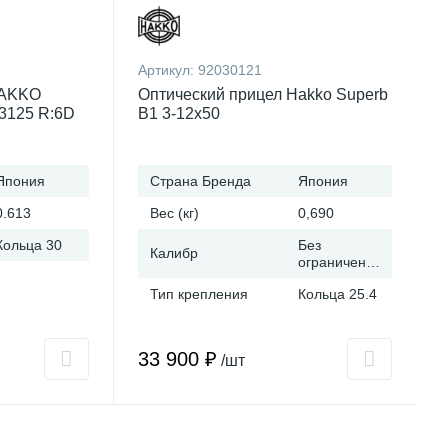
Артикул:
92030121
HAKKO
Оптический прицел Hakko Superb
-3125 R:6D
B1 3-12x50
Япония
Страна Бренда
Япония
0.613
Вес (кг)
0,690
Кольца 30
Без
Калибр
ограничений!
Тип крепления
Кольца 25.4
33 900 ₽
/шт