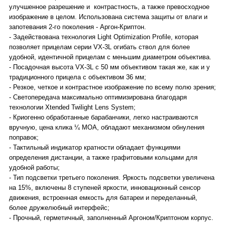
улучшенное разрешение и контрастность, а также превосходное
изображение в целом. Использована система защиты от влаги и
запотевания 2-го поколения - Аргон-Криптон.
- Задействована технология Light Optimization Profile, которая
позволяет прицелам серии VX-3L огибать ствол для более
удобной, идентичной прицелам с меньшим диаметром объектива.
- Посадочная высота VX-3L с 50 мм объективом такая же, как и у
традиционного прицела с объективом 36 мм;
- Резкое, четкое и контрастное изображение по всему полю зрения;
- Светопередача максимально оптимизирована благодаря
технологии Xtended Twilight Lens System;
- Криогенно обработанные барабанчики, легко настраиваются
вручную, цена клика ¼ МОА, обладают механизмом обнуления
поправок;
- Тактильный индикатор кратности обладает функциями
определения дистанции, а также графитовыми кольцами для
удобной работы;
- Тип подсветки третьего поколения. Яркость подсветки увеличена
на 15%, включены 8 ступеней яркости, инновационный сенсор
движения, встроенная емкость для батареи и переделанный,
более дружелюбный интерфейс;
- Прочный, герметичный, заполненный Аргоном/Криптоном корпус.