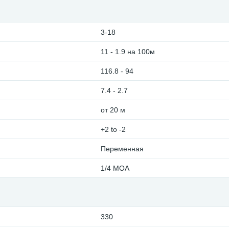
3-18
11 - 1.9 на 100м
116.8 - 94
7.4 - 2.7
от 20 м
+2 to -2
Переменная
1/4 MOA
330