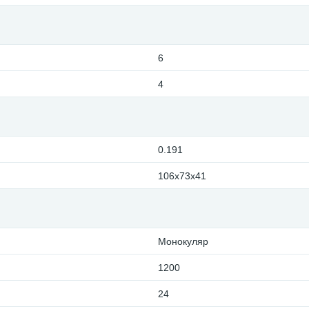
6
4
0.191
106x73x41
Монокуляр
1200
24