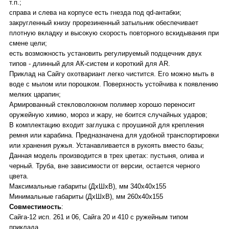
т.п.;
справа и слева на корпусе есть гнезда под qd-антабки;
закругленный книзу прорезиненный затыльник обеспечивает
плотную вкладку и высокую скорость повторного вскидывания при
смене цели;
есть возможность установить регулируемый подщечник двух
типов - длинный для АК-систем и короткий для AR.
Приклад на Сайгу охотвариант легко чистится. Его можно мыть в
воде с мылом или порошком. Поверхность устойчива к появлению
мелких царапин;
Армированный стекловолокном полимер хорошо переносит
оружейную химию, мороз и жару, не боится случайных ударов;
В комплектацию входит заглушка с проушиной для крепления
ремня или карабина. Предназначена для удобной транспортировки
или хранения ружья. Устанавливается в рукоять вместо базы;
Данная модель производится в трех цветах: пустыня, олива и
черный. Труба, вне зависимости от версии, остается черного
цвета.
Максимальные габариты (ДхШхВ), мм 340х40х155
Минимальные габариты (ДхШхВ), мм 260х40х155
Совместимость
:
Сайга-12 исп. 261 и 06, Сайга 20 и 410 с ружейным типом
приклада.