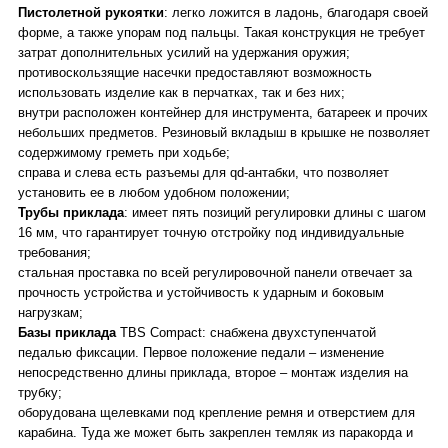
Пистолетной рукоятки
: легко ложится в ладонь, благодаря своей
форме, а также упорам под пальцы. Такая конструкция не требует
затрат дополнительных усилий на удержания оружия;
противоскользящие насечки предоставляют возможность
использовать изделие как в перчатках, так и без них;
внутри расположен контейнер для инструмента, батареек и прочих
небольших предметов. Резиновый вкладыш в крышке не позволяет
содержимому греметь при ходьбе;
справа и слева есть разъемы для qd-антабки, что позволяет
установить ее в любом удобном положении;
Трубы приклада
: имеет пять позиций регулировки длины с шагом
16 мм, что гарантирует точную отстройку под индивидуальные
требования;
стальная проставка по всей регулировочной панели отвечает за
прочность устройства и устойчивость к ударным и боковым
нагрузкам;
Базы приклада
TBS Compact: снабжена двухступенчатой
педалью фиксации. Первое положение педали – изменение
непосредственно длины приклада, второе – монтаж изделия на
трубку;
оборудована щелевками под крепление ремня и отверстием для
карабина. Туда же может быть закреплен темляк из паракорда и