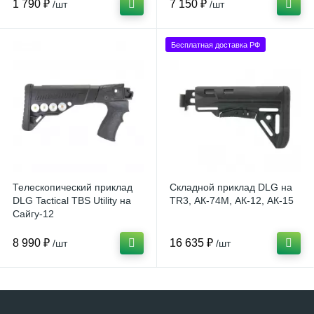
1 790 ₽
7 150 ₽
/шт
/шт
Бесплатная доставка РФ
Телескопический приклад
Складной приклад DLG на
DLG Tactical TBS Utility на
TR3, АК-74М, АК-12, АК-15
Сайгу-12
8 990 ₽
16 635 ₽
/шт
/шт