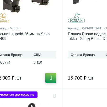
тикул:
54409
Артикул:
049-0040-PUL-
льца Leupold 26 мм на Sako
Планка Rusan под ос
409
Tikka T3 под Pulsar Dig
Страна Бренда
США
Страна Бренда
Вес (кг)
0.110
2 300 ₽
15 700 ₽
/шт
/шт
сплатная доставка РФ