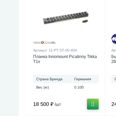
Артикул:
11-PT-ST-00-404
Ар
Планка Innomount Picatinny Tikka
Бы
T1x
26
Страна Бренда
Германия
Вес (кг)
0.100
18 500 ₽
2
/шт