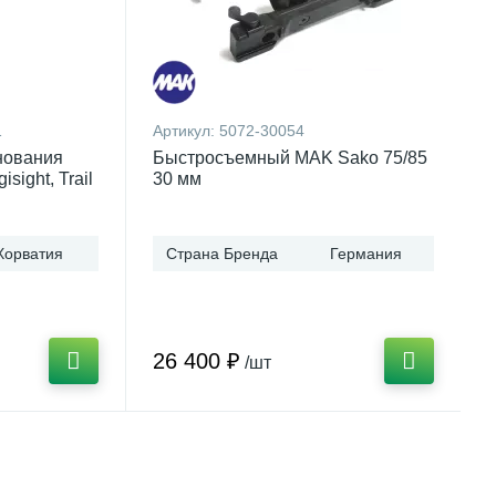
1
Артикул:
5072-30054
нования
Быстросъемный MAK Sako 75/85
isight, Trail
30 мм
Хорватия
Страна Бренда
Германия
26 400 ₽
/шт