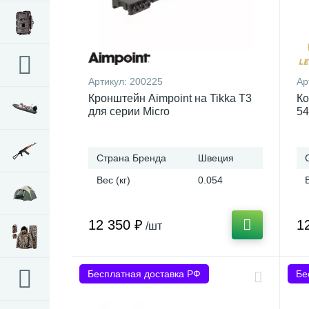
Артикул:
200225
Ар
Кронштейн Aimpoint на Tikka T3
Ко
для серии Micro
54
Страна Бренда
Швеция
Вес (кг)
0.054
12 350 ₽
1
/шт
Бесплатная доставка РФ
Бе