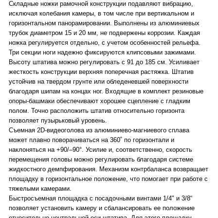
Складные ножки рамочной конструкции подавляют вибрацию,
исключая колебания камеры, в том числе при вертикальном и
горизонтальном панорамировании. Выполнены из алюминиевых
трубок диаметром 15 и 20 мм, не подвержены коррозии. Каждая
ножка регулируется отдельно, с учетом особенностей рельефа.
Три секции ноги надежно фиксируются клипсовыми зажимами.
Высоту штатива можно регулировать с 91 до 185 см. Усиливает
жесткость конструкции верхняя поперечная растяжка. Штатив
устойчив на твердом грунте или обледеневшей поверхности
благодаря шипам на концах ног. Входящие в комплект резиновые
опоры-башмаки обеспечивают хорошее сцепление с гладким
полом. Точно расположить штатив относительно горизонта
позволяет пузырьковый уровень.
Съемная 2D-видеоголова из алюминиево-магниевого сплава
может плавно поворачиваться на 360˚ по горизонтали и
наклоняться на +90/–90°. Усилие и, соответственно, скорость
перемещения головы можно регулировать благодаря системе
жидкостного демпфирования. Механизм контрбаланса возвращает
площадку в горизонтальное положение, что помогает при работе с
тяжелыми камерами.
Быстросъемная площадка с посадочными винтами 1/4" и 3/8“
позволяет установить камеру и сбалансировать ее положение
относительно центральной оси штатива. Для этого площадку