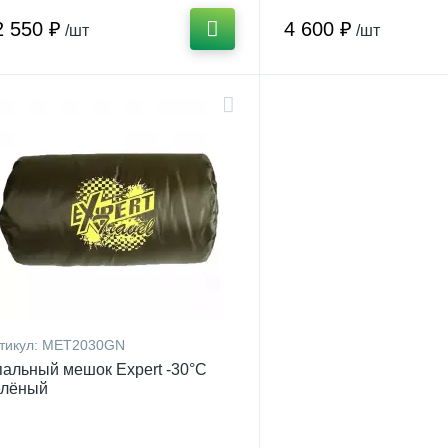
2 550 ₽
4 600 ₽
/шт
/шт
тикул:
MET2030GN
альный мешок Expert -30°С
елёный