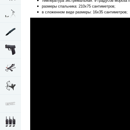
температура экстремальная: 9 градусов мороза 
размеры спальника: 210x75 сантиметров;
в сложенном виде размеры: 16x35 сантиметров;