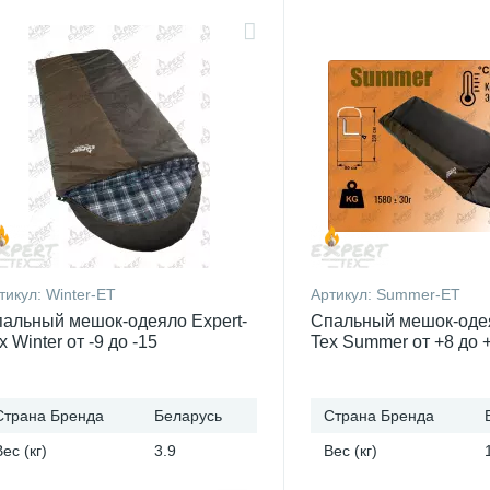
тикул:
Winter-ET
Артикул:
Summer-ET
альный мешок-одеяло Expert-
Спальный мешок-одея
x Winter от -9 до -15
Tex Summer от +8 до 
Страна Бренда
Беларусь
Страна Бренда
Вес (кг)
3.9
Вес (кг)