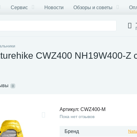
Сервис
Новости
Обзоры и советы
Опл
альники
turehike CWZ400 NH19W400-Z с
ывы
0
Артикул:
CWZ400-M
Пока нет отзывов
Бренд
Natu