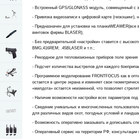
- Встроенный GPS/GLONASS модуль, совмещенный с эле
- Привязка видеозаписи к цифровой карте (геокэшинг), н
- Предназначен для установки на планкиWEAWER(все
винтовок фирмы BLASER);
- Без предварительной «настройки» ставится с высоко
BMG;416REM; .45BLASER и т.п.;
- Рекордное для тепловизионных приборов поле зрения –
- Подсчет количества выстрелов для каждого боеприпа
- Программное моделирование FRONTFOCUS как в оптич
остается в центре экрана и изменяет свои геометричес
«милдота» остается неизменной, что позволяет стреля
- Наличие возможности настройки всех параметров под
- Сведение уникальных и многочисленных пользователь
для различных видов охот, погодных условий и ландшафт
- Возможность оперативно заказывать и дописывать сп
- Оперативный сервис на территории РФ, консультации 