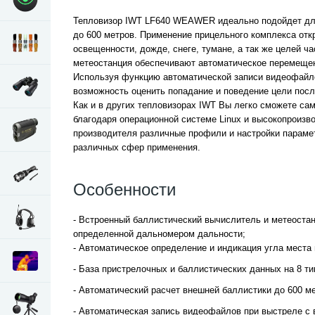
Тепловизор IWT LF640 WEAWER идеально подойдет для 
до 600 метров. Применение прицельного комплекса от
освещенности, дожде, снеге, тумане, а так же целей 
метеостанция обеспечивают автоматическое перемещен
Используя функцию автоматической записи видеофайло
возможность оценить попадание и поведение цели посл
Как и в других тепловизорах IWT Вы легко сможете сам
благодаря операционной системе Linux и высокопроизв
производителя различные профили и настройки параме
различных сфер применения.
Особенности
- Встроенный баллистический вычислитель и метеоста
определенной дальномером дальности;
- Автоматическое определение и индикация угла места 
- База пристрелочных и баллистических данных на 8 тип
- Автоматический расчет внешней баллистики до 600 ме
- Автоматическая запись видеофайлов при выстреле с 