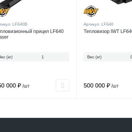
тикул:
LF640B
Артикул:
LF640
пловизионный прицел LF640
Тепловизор IWT LF64
aser
Вес (кг)
1
Вес (кг)
50 000 ₽
500 000 ₽
/шт
/шт