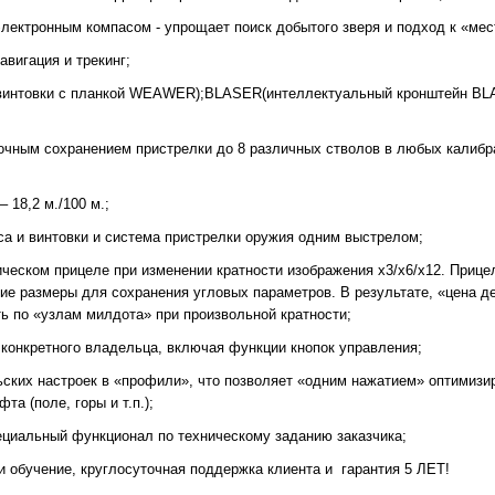
ктронным компасом - упрощает поиск добытого зверя и подход к «мес
авигация и трекинг;
 винтовки с планкой WEAWER);BLASER(интеллектуальный кронштейн BL
точным сохранением пристрелки до 8 различных стволов в любых калибра
 18,2 м./100 м.;
са и винтовки и система пристрелки оружия одним выстрелом;
еском прицеле при изменении кратности изображения х3/х6/х12. Прице
кие размеры для сохранения угловых параметров. В результате, «цена д
ть по «узлам милдота» при произвольной кратности;
 конкретного владельца, включая функции кнопок управления;
ских настроек в «профили», что позволяет «одним нажатием» оптимизи
а (поле, горы и т.п.);
ециальный функционал по техническому заданию заказчика;
и обучение, круглосуточная поддержка клиента и гарантия 5 ЛЕТ!