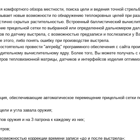
комфортного обзора местности, поиска цели и ведения точной стрельб
крывает новые возможности по обнаружению теплокровных целей при ра
частично скрытых растительностью. Встроенный баллистический вычисли
ие прицельной сетки по выбранной или определенной дальномером дал
в по датчику выстрела, с возможностью предзаписи и послезаписи у Ва
е этого, либо понять ошибку при производстве выстрела.
остоятельно провести "апгрейд" программного обеспечения с сайта про
одительному вычислительному ядру. Более того, Вы можете получать с 
тров тепловизионной матрицы, датчиков и интерфейсов изделия оптими
нция, обеспечивающие автоматическое перемещение прицельной сетки п
цели и угла завала оружия;
ов оружия и на 3 патрона к каждому из них;
тров;
возможностью коррекции времени записи «до и после выстрела»;