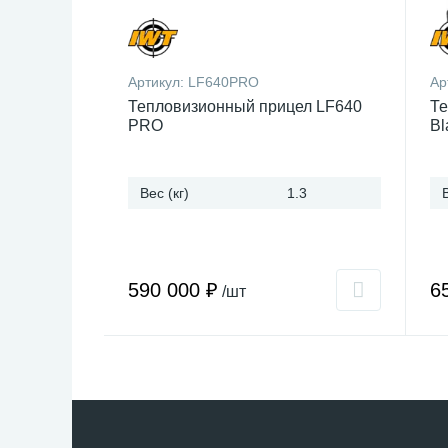
Артикул:
LF640PRO
Ар
Тепловизионный прицел LF640
Те
PRO
Bl
Вес (кг)
1.3
590 000 ₽
6
/шт