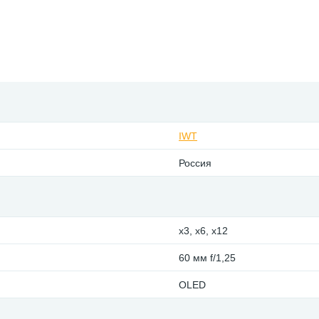
IWT
Россия
x3, x6, x12
60 мм f/1,25
OLED