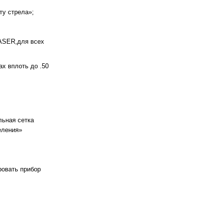
ту стрела»;
ASER,для всех
х вплоть до .50
льная сетка
еления»
ровать прибор