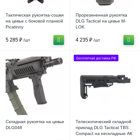
Тактическая рукоятка-сошки
Прорезиненная рукоятка
на цевье с боковой планкой
DLG Tactical на цевье M-
Picatinny
LOK
5 285 ₽
4 235 ₽
/шт
/шт
Бесплатная доставка РФ
Складная рукоятка на цевье
Телескопический складной
DLG048
приклад DLG Tactical TBS
Compact на нескладные АК