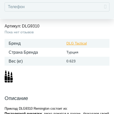
Артикул:
DLG9310
Пока нет отзывов
Бренд
DLG Tactical
Страна Бренда
Турция
Вес (кг)
0.623
Описание
Приклад DLG9310 Remington состоит из:
Пистолетной рукоятки
: легко ложится в ладонь, благодаря своей