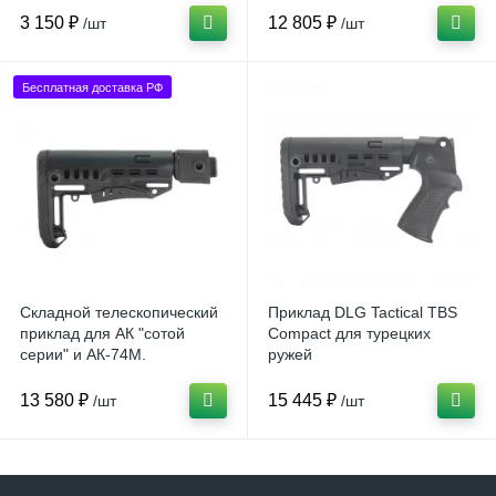
3 150 ₽
12 805 ₽
/шт
/шт
Бесплатная доставка РФ
Складной телескопический
Приклад DLG Tactical TBS
приклад для АК "сотой
Compact для турецких
серии" и АК-74М.
ружей
13 580 ₽
15 445 ₽
/шт
/шт