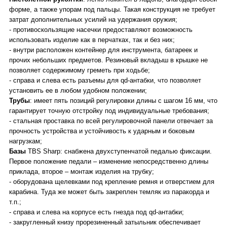
форме, а также упорам под пальцы. Такая конструкция не требует
затрат дополнительных усилий на удержания оружия;
- противоскользящие насечки предоставляют возможность
использовать изделие как в перчатках, так и без них;
- внутри расположен контейнер для инструмента, батареек и
прочих небольших предметов. Резиновый вкладыш в крышке не
позволяет содержимому греметь при ходьбе;
- справа и слева есть разъемы для qd-антабки, что позволяет
установить ее в любом удобном положении;
Трубы
: имеет пять позиций регулировки длины с шагом 16 мм, что
гарантирует точную отстройку под индивидуальные требования;
- стальная проставка по всей регулировочной панели отвечает за
прочность устройства и устойчивость к ударным и боковым
нагрузкам;
Базы
TBS Sharp: снабжена двухступенчатой педалью фиксации.
Первое положение педали – изменение непосредственно длины
приклада, второе – монтаж изделия на трубку;
- оборудована щелевками под крепление ремня и отверстием для
карабина. Туда же может быть закреплен темляк из паракорда и
т.п.;
- справа и слева на корпусе есть гнезда под qd-антабки;
- закругленный книзу прорезиненный затыльник обеспечивает