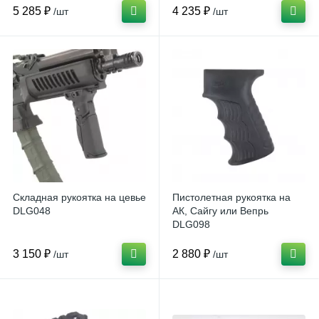
5 285 ₽
4 235 ₽
/шт
/шт
Складная рукоятка на цевье
Пистолетная рукоятка на
DLG048
АК, Сайгу или Вепрь
DLG098
3 150 ₽
2 880 ₽
/шт
/шт