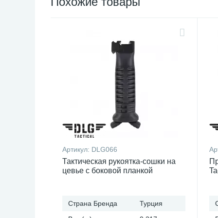
Похожие товары
Артикул:
DLG066
Ар
Тактическая рукоятка-сошки на
Пр
цевье с боковой планкой
Ta
Picatinny
Страна Бренда
Турция