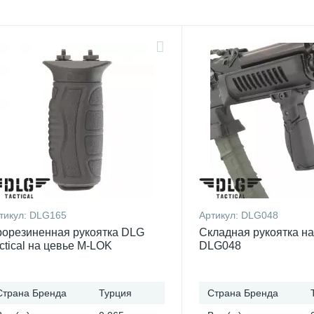
тикул:
DLG165
Артикул:
DLG048
орезиненная рукоятка DLG
Складная рукоятка на
ctical на цевье M-LOK
DLG048
Страна Бренда
Турция
Страна Бренда