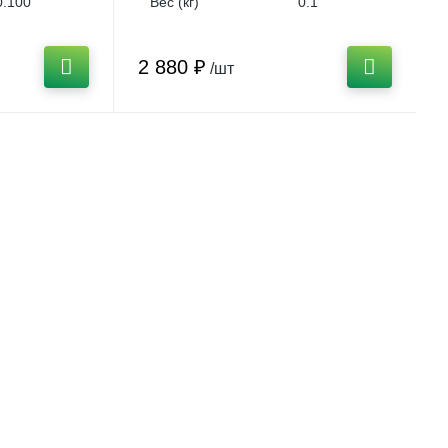
0.100
Вес (кг)
0.1
2 880 ₽
/шт