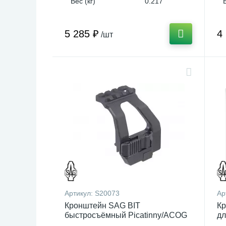
Вес (кг)
0.217
5 285 ₽
4
/шт
Артикул:
S20073
Ар
Кронштейн SAG BIT
Кр
быстросъёмный Picatinny/ACOG
дл
для АК/Сайга