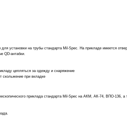
 для установки на трубы стандарта Mil-Spec. На прикладе имеется отве
ые QD-антабки.
икладу цепляться за одежду и снаряжение
т скольжение при вкладке
ескопического приклада стандарта Mil-Spec на АКМ, АК-74, ВПО-136, а
лада.