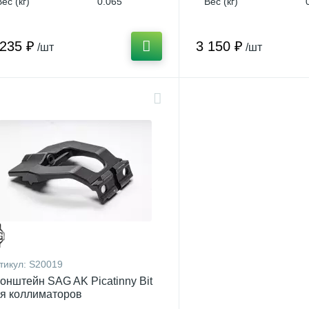
Вес (кг)
0.065
Вес (кг)
 235 ₽
3 150 ₽
/шт
/шт
тикул:
S20019
онштейн SAG AK Picatinny Bit
я коллиматоров