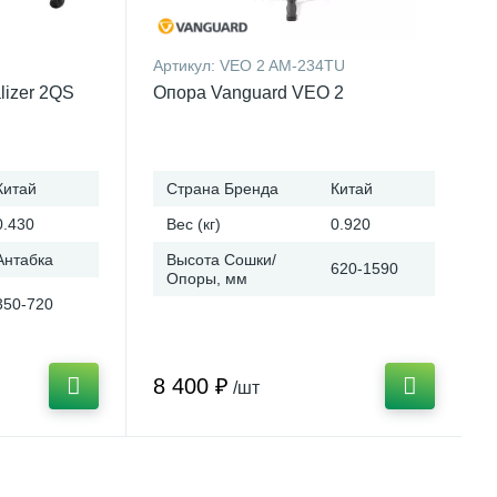
Артикул:
VEO 2 AM-234TU
lizer 2QS
Опора Vanguard VEO 2
Китай
Страна Бренда
Китай
0.430
Вес (кг)
0.920
Антабка
Высота Сошки/
620-1590
Опоры, мм
350-720
8 400 ₽
/шт