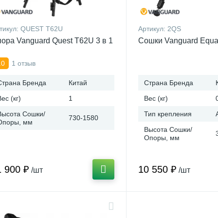
тикул:
QUEST T62U
Артикул:
2QS
ора Vanguard Quest T62U 3 в 1
Сошки Vanguard Equa
1 отзыв
.0
Страна Бренда
Китай
Страна Бренда
Вес (кг)
1
Вес (кг)
Высота Сошки/
Тип крепления
730-1580
Опоры, мм
Высота Сошки/
Опоры, мм
1 900 ₽
10 550 ₽
/шт
/шт