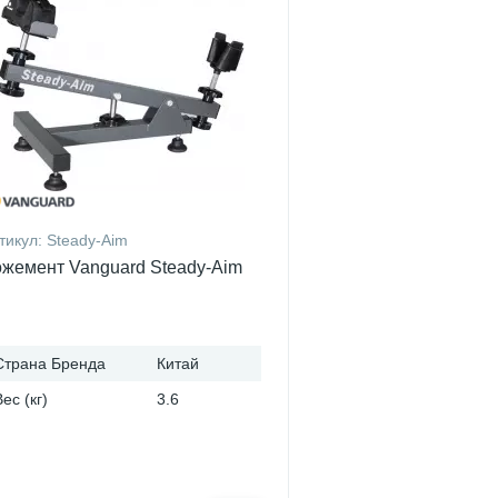
тикул:
Steady-Aim
жемент Vanguard Steady-Aim
Страна Бренда
Китай
Вес (кг)
3.6