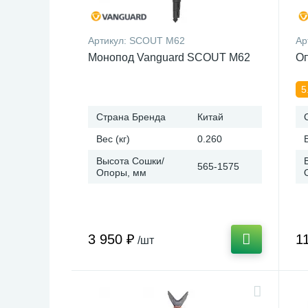
Артикул:
SCOUT M62
Ар
Монопод Vanguard SCOUT M62
Оп
5
Страна Бренда
Китай
Вес (кг)
0.260
Высота Сошки/
565-1575
Опоры, мм
3 950 ₽
1
/шт