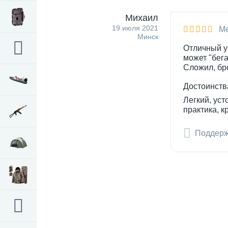
Михаил
19 июля 2021
Ме
Минск
Отличный уп
может "бега
Сложил, бро
Достоинств
Легкий, уст
практика, к
Поддер