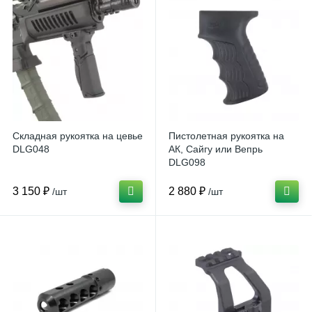
Складная рукоятка на цевье
Пистолетная рукоятка на
DLG048
АК, Сайгу или Вепрь
DLG098
3 150 ₽
2 880 ₽
/шт
/шт