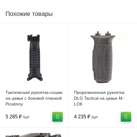
Похожие товары
Тактическая рукоятка-сошки
Прорезиненная рукоятка
на цевье с боковой планкой
DLG Tactical на цевье M-
Picatinny
LOK
5 285 ₽
4 235 ₽
/шт
/шт