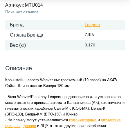
Артикул:
MTU014
Пока нет отзывов
Бренд
Leapers
Страна Бренда
США
Вес (кг)
0.170
Описание
Кронштейн Leapers Weaver быстросъемный (19 пазов) на АК47/
Сайга. Длина планки Вивера 180 мм.
- База Weaver/Picatinny Leapers предназначена для установки на
место штатного прицела автомата Калашникова (АК), охотничьих и
пневматических карабинов Сайга-МК (СОК-МК), Вепрь-К
(ВПО-133), Вепрь-КМ (ВПО-136) и Юнкер.
- На планку могут устанавливаться
коллиматорные
и
оптические
прицелы
,
фонари
и ЛЦУ, а также другие приспособления.