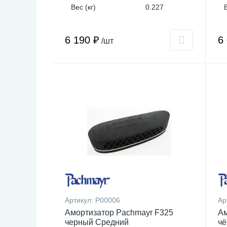
Вес (кг)
0.227
6 190 ₽
6
/шт
Артикул:
P00006
Ар
Амортизатор Pachmayr F325
Ам
черный Средний
чё