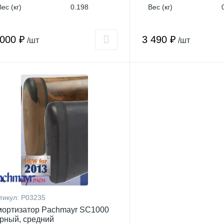
Вес (кг)
0.198
Вес (кг)
 000 ₽
3 490 ₽
/шт
/шт
тикул:
P03235
ортизатор Pachmayr SC1000
рный, средний