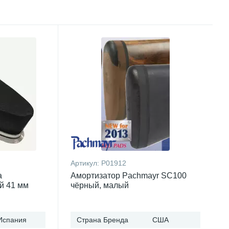
Артикул:
P01912
а
Амортизатор Pachmayr SC100
й 41 мм
чёрный, малый
Испания
Страна Бренда
США