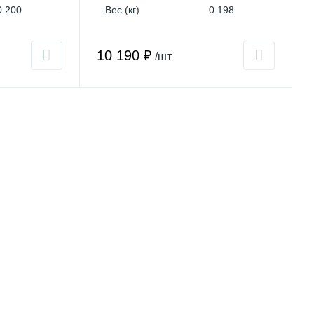
0.200
Вес (кг)
0.198
10 190 ₽
/шт