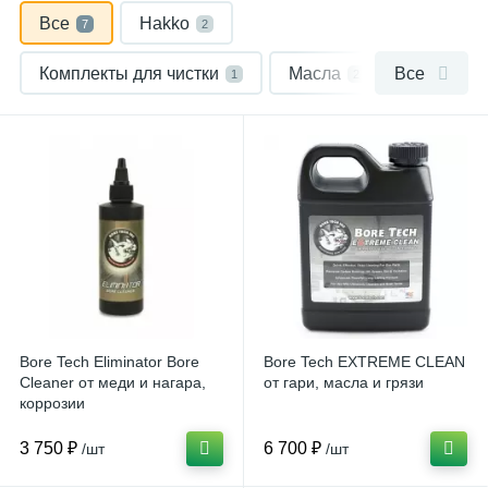
Все
Hakko
7
2
Комплекты для чистки
Масла
Все
1
2
Оружейные ремни
Приманки
1
1
Bore Tech Eliminator Bore
Bore Tech EXTREME CLEAN
Cleaner от меди и нагара,
от гари, масла и грязи
коррозии
3 750 ₽
6 700 ₽
/шт
/шт