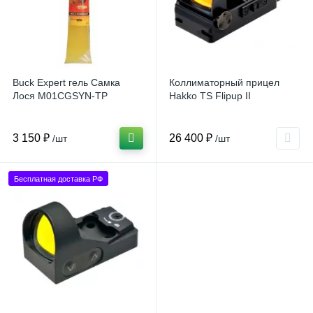
Buck Expert гель Самка
Коллиматорный прицел
Лося M01CGSYN-TP
Hakko TS Flipup II
3 150 ₽
26 400 ₽
/шт
/шт
Бесплатная доставка РФ