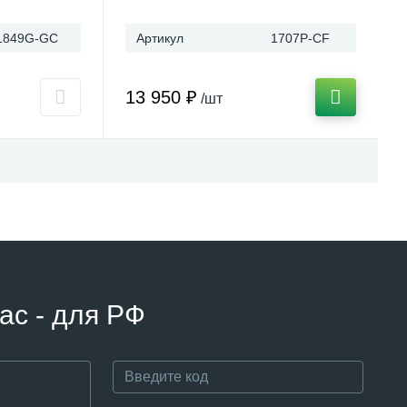
1849G-GC
Артикул
1707P-CF
13 950 ₽
/шт
ас - для РФ