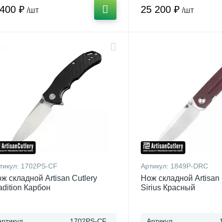
 400 ₽
25 200 ₽
/шт
/шт
тикул:
1702PS-CF
Артикул:
1849P-DRC
ж складной Artisan Cutlery
Нож складной Artisan 
adition Карбон
Sirius Красный
Артикул
1702PS-CF
Артикул