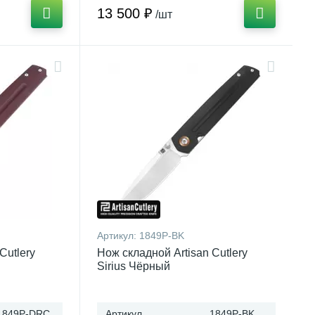
13 500 ₽
/шт
Артикул:
1849P-BK
Cutlery
Нож складной Artisan Cutlery
Sirius Чёрный
1849P-DRC
Артикул
1849P-BK