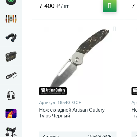
7 400 ₽
7
/шт
Артикул:
1854G-GCF
Ар
Нож складной Artisan Cutlery
Но
Tylos Черный
Tr
Артикул
1854G-GCF