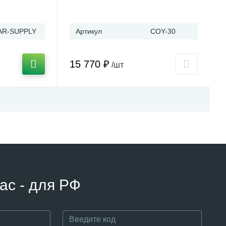
AR-SUPPLY
Артикул
COY-30
15 770 ₽
/шт
ас - для РФ