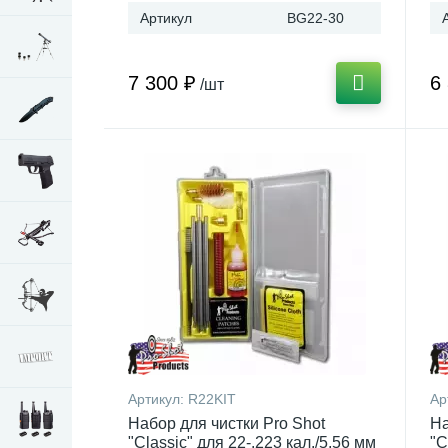
Артикул
BG22-30
7 300 ₽
6
/шт
Артикул:
R22KIT
Ар
Набор для чистки Pro Shot
На
"Classic" для 22-.223 кал./5,56 мм
"C