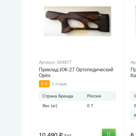
Артикул:
004877
Ар
Приклад ИЖ-27 Ортопедический
Пр
Орех
Ка
1 отзыв
5.0
Страна Бренда
Россия
Вес (кг)
0.7
10 490 ₽
6
/шт