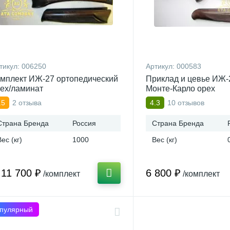
тикул:
006250
Артикул:
000583
мплект ИЖ-27 ортопедический
Приклад и цевье ИЖ-
ех/ламинат
Монте-Карло орех
2 отзыва
10 отзывов
.5
4.3
Страна Бренда
Россия
Страна Бренда
Вес (кг)
1000
Вес (кг)
11 700 ₽
6 800 ₽
/комплект
/комплект
пулярный