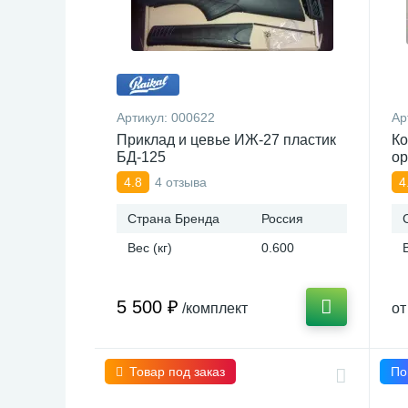
Артикул:
000622
Ар
Приклад и цевье ИЖ-27 пластик
Ко
БД-125
ор
4 отзыва
4.8
4
Страна Бренда
Россия
Вес (кг)
0.600
5 500 ₽
/комплект
от
Товар под заказ
По