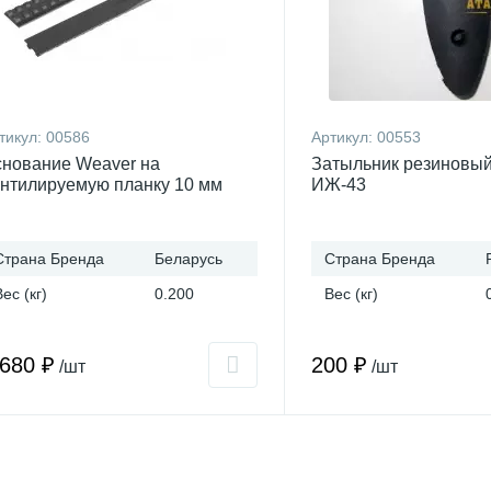
тикул:
00586
Артикул:
00553
нование Weaver на
Затыльник резиновый
нтилируемую планку 10 мм
ИЖ-43
Страна Бренда
Беларусь
Страна Бренда
Вес (кг)
0.200
Вес (кг)
 680 ₽
200 ₽
/шт
/шт