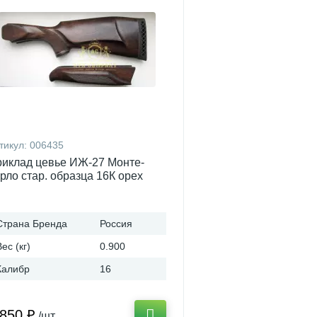
тикул:
006435
иклад цевье ИЖ-27 Монте-
рло стар. образца 16К орех
Страна Бренда
Россия
Вес (кг)
0.900
Калибр
16
 850 ₽
/шт