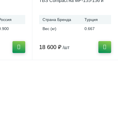
TBS Compact на МР-155-156 и
МР-135
Россия
Страна Бренда
Турция
0.900
Вес (кг)
0.667
18 600 ₽
/шт