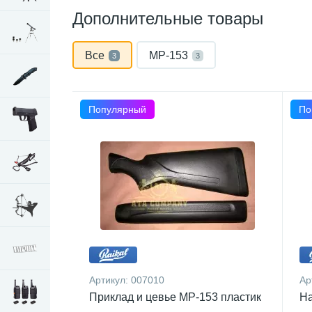
Дополнительные товары
Все
МР-153
3
3
Популярный
По
Артикул:
007010
Ар
Приклад и цевье МР-153 пластик
На