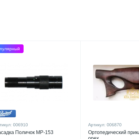
пулярный
тикул:
006910
Артикул:
006870
садка Поличок МР-153
Ортопедический прик
орех