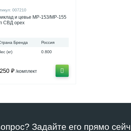
тикул:
007210
иклад и цевье МР-153/МР-155
п СВД орех
Страна Бренда
Россия
Вес (кг)
0.800
 250 ₽
/комплект
вопрос? Задайте его прямо сейч