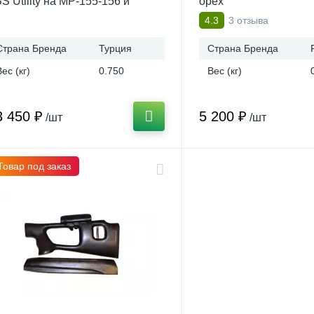
S Utility на МР-155-156 и
орех
Р-135
3 отзыва
4.3
Страна Бренда
Турция
Страна Бренда
Вес (кг)
0.750
Вес (кг)
3 450 ₽
5 200 ₽
/шт
/шт
Товар под заказ