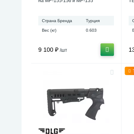
на МР-155-156 и МР-135
TB
М
Страна Бренда
Турция
Вес (кг)
0.603
9 100 ₽
1
/шт