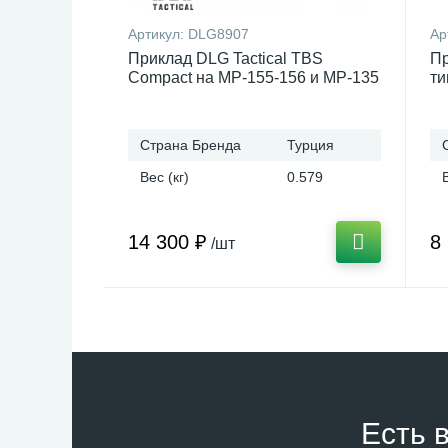
Артикул:
DLG8907
Ар
Приклад DLG Tactical TBS
Пр
Compact на МР-155-156 и МР-135
ти
Страна Бренда
Турция
Вес (кг)
0.579
14 300 ₽
8
/шт
Есть 