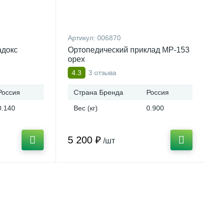
Артикул:
006870
адокс
Ортопедический приклад МР-153
орех
3 отзыва
4.3
Россия
Страна Бренда
Россия
0.140
Вес (кг)
0.900
5 200 ₽
/шт