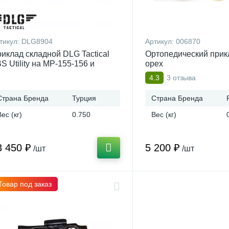
тикул:
DLG8904
Артикул:
006870
иклад складной DLG Tactical
Ортопедический прик
S Utility на МР-155-156 и
орех
Р-135
3 отзыва
4.3
Страна Бренда
Турция
Страна Бренда
Вес (кг)
0.750
Вес (кг)
3 450 ₽
5 200 ₽
/шт
/шт
Товар под заказ