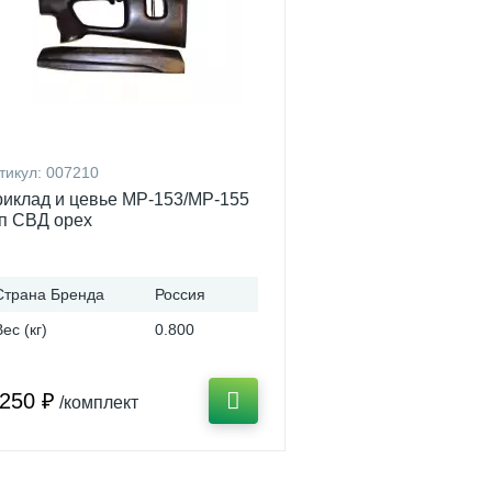
тикул:
007210
иклад и цевье МР-153/МР-155
п СВД орех
Страна Бренда
Россия
Вес (кг)
0.800
 250 ₽
/комплект