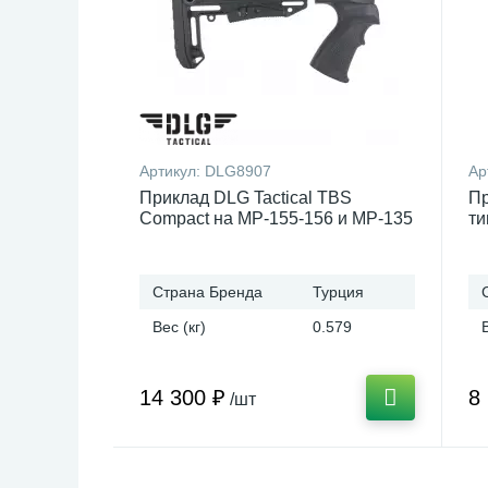
Артикул:
DLG8907
Ар
Приклад DLG Tactical TBS
Пр
Compact на МР-155-156 и МР-135
ти
Страна Бренда
Турция
Вес (кг)
0.579
14 300 ₽
8
/шт