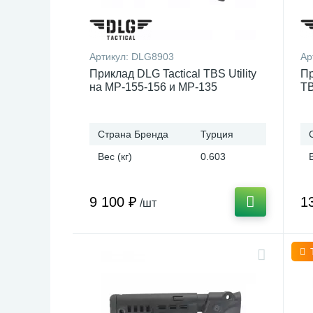
Артикул:
DLG8903
Ар
Приклад DLG Tactical TBS Utility
Пр
на МР-155-156 и МР-135
TB
М
Страна Бренда
Турция
Вес (кг)
0.603
9 100 ₽
1
/шт