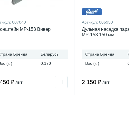
тикул:
007040
Артикул:
006950
онштейн МР-153 Вивер
Дульная насадка пар
МР-153 150 мм
Страна Бренда
Беларусь
Страна Бренда
Вес (кг)
0.170
Вес (кг)
 450 ₽
2 150 ₽
/шт
/шт