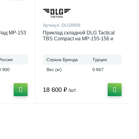
Артикул:
DLG8908
лад МР-153
Приклад складной DLG Tactical
TBS Compact на МР-155-156 и
МР-135
Россия
Страна Бренда
Турция
0.900
Вес (кг)
0.667
18 600 ₽
/шт