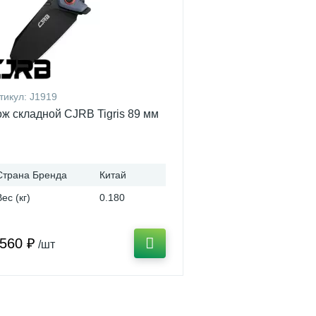
тикул:
J1919
ж складной CJRB Tigris 89 мм
Страна Бренда
Китай
Вес (кг)
0.180
 560 ₽
/шт