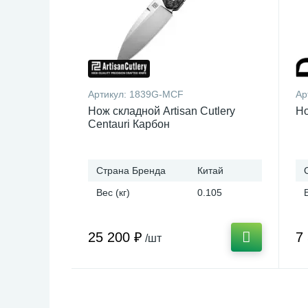
Артикул:
1839G-MCF
Ар
Нож складной Artisan Cutlery
Но
Centauri Карбон
Страна Бренда
Китай
Вес (кг)
0.105
25 200 ₽
7
/шт