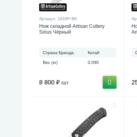
Артикул:
1849P-BK
Ар
Нож складной Artisan Cutlery
Но
Sirius Чёрный
Ar
Страна Бренда
Китай
Вес (кг)
0.090
8 800 ₽
2
/шт