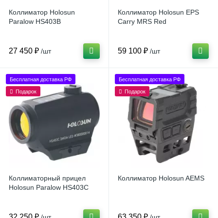
Коллиматор Holosun
Коллиматор Holosun EPS
Paralow HS403B
Carry MRS Red
27 450 ₽
59 100 ₽
/шт
/шт
Бесплатная доставка РФ
Бесплатная доставка РФ
Подарок
Подарок
Коллиматорный прицел
Коллиматор Holosun AEMS
Holosun Paralow HS403C
32 250 ₽
63 350 ₽
/шт
/шт