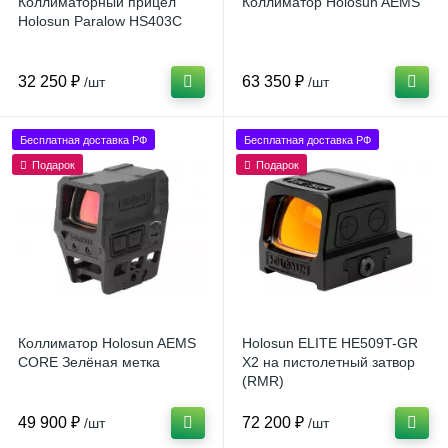
Коллиматорный прицел
Коллиматор Holosun AEMS
Holosun Paralow HS403C
32 250 ₽
63 350 ₽
/шт
/шт
Бесплатная доставка РФ
Бесплатная доставка РФ
Подарок
Подарок
Коллиматор Holosun AEMS
Holosun ELITE HE509T-GR
CORE Зелёная метка
X2 на пистолетный затвор
(RMR)
49 900 ₽
72 200 ₽
/шт
/шт