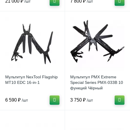
21 000 ₽
7 800 ₽
/шт
/шт
Мультитул NexTool Flagship
Мультитул PMX Extreme
MT10 EDC 16-in-1
Special Series PMX-033B 10
функций Чёрный
6 590 ₽
3 750 ₽
/шт
/шт