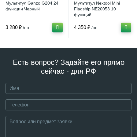
Мультитул Ganzo G204 24
Мультитул Nextool Mini
функции Черный
Flagship NE20053 10
функций
3 280 ₽
4 350 ₽
/шт
/шт
Есть вопрос? Задайте его прямо
сейчас - для РФ