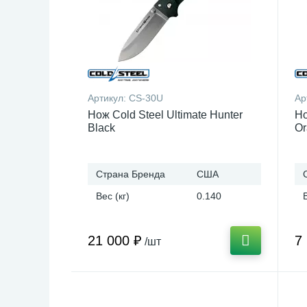
Артикул:
CS-30U
Ар
Нож Cold Steel Ultimate Hunter
Но
Black
Or
Страна Бренда
США
Вес (кг)
0.140
21 000 ₽
7
/шт