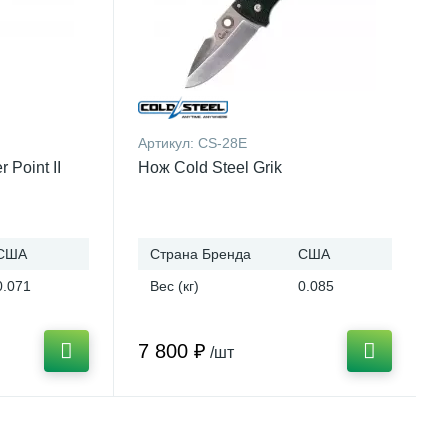
Артикул:
CS-28E
 Point II
Нож Cold Steel Grik
США
Страна Бренда
США
0.071
Вес (кг)
0.085
7 800 ₽
/шт