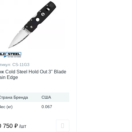
тикул:
CS-11G3
ж Cold Steel Hold Out 3" Blade
ain Edge
Страна Бренда
США
Вес (кг)
0.067
0 750 ₽
/шт