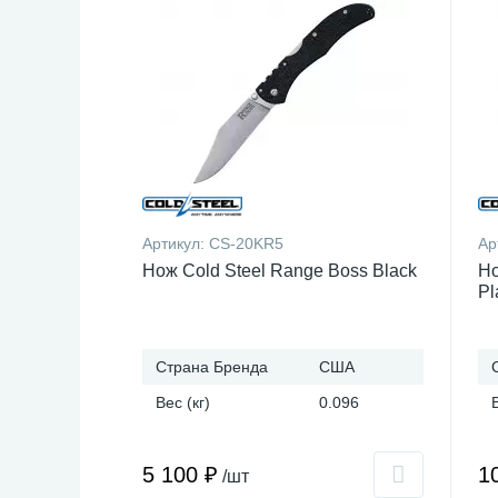
Артикул:
CS-20KR5
Ар
Нож Cold Steel Range Boss Black
Но
Pl
Страна Бренда
США
Вес (кг)
0.096
5 100 ₽
1
/шт