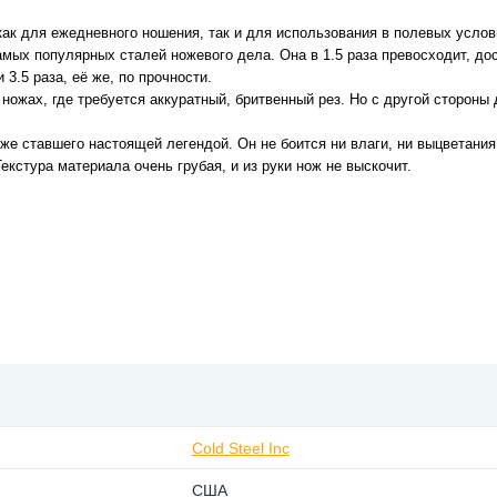
 как для ежедневного ношения, так и для использования в полевых усло
ых популярных сталей ножевого дела. Она в 1.5 раза превосходит, до
3.5 раза, её же, по прочности.
ножах, где требуется аккуратный, бритвенный рез. Но с другой стороны 
е ставшего настоящей легендой. Он не боится ни влаги, ни выцветания.
екстура материала очень грубая, и из руки нож не выскочит.
Cold Steel Inc
США