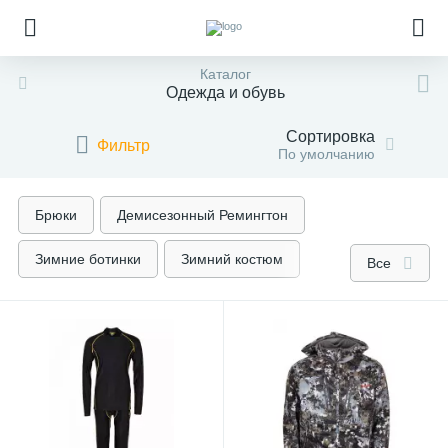
Каталог
Одежда и обувь
Сортировка
Фильтр
По умолчанию
Брюки
Демисезонный Ремингтон
Зимние ботинки
Зимний костюм
Все
Зимний костюм Ремингтон
Костюм Демисезон
Кофты-Джемпера
Куртки Демисезон
Куртки Зима
Летние ботинки
Летний костюм
Летний костюм Ремингтон
Термобелье Ремингтон