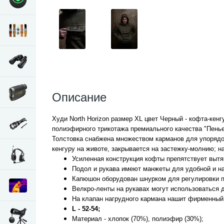
Описание
Худи North Horizon размер XL цвет Черный - кофта-кен
полиэфирного трикотажа премиального качества "Пенье
Толстовка снабжена множеством карманов для упорядо
кенгуру на животе, закрывается на застежку-молнию; н
Усиленная конструкция кофты препятствует вытя
Подол и рукава имеют манжеты для удобной и н
Капюшон оборудован шнурком для регулировки п
Велкро-ленты на рукавах могут использоваться д
На клапан нагрудного кармана нашит фирменный
L - 52-54;
Материал - хлопок (70%), полиэфир (30%);