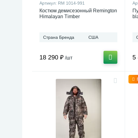
Артикул:
RM 1014-991
Ар
Костюм демисезонный Remington
Пу
Himalayan Тimber
bl
Страна Бренда
США
18 290 ₽
5
/шт