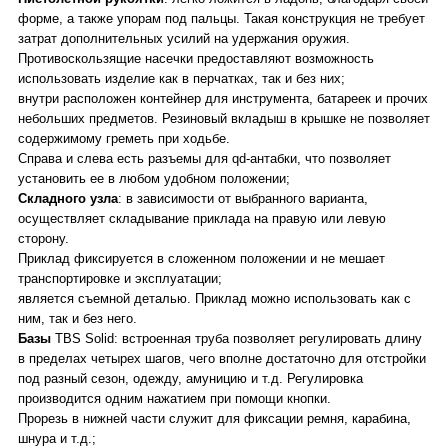
форме, а также упорам под пальцы. Такая конструкция не требует
затрат дополнительных усилий на удержания оружия.
Противоскользящие насечки предоставляют возможность
использовать изделие как в перчатках, так и без них;
внутри расположен контейнер для инструмента, батареек и прочих
небольших предметов. Резиновый вкладыш в крышке не позволяет
содержимому греметь при ходьбе.
Справа и слева есть разъемы для qd-антабки, что позволяет
установить ее в любом удобном положении;
Складного узла
: в зависимости от выбранного варианта,
осуществляет складывание приклада на правую или левую
сторону.
Приклад фиксируется в сложенном положении и не мешает
транспортировке и эксплуатации;
является съемной деталью. Приклад можно использовать как с
ним, так и без него.
Базы
TBS Solid: встроенная труба позволяет регулировать длину
в пределах четырех шагов, чего вполне достаточно для отстройки
под разный сезон, одежду, амуницию и т.д. Регулировка
производится одним нажатием при помощи кнопки.
Прорезь в нижней части служит для фиксации ремня, карабина,
шнура и т.д.;