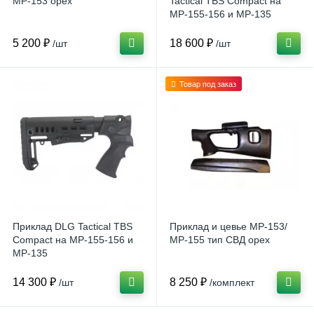
МР-153 орех
Tactical TBS Compact на
МР-155-156 и МР-135
5 200 ₽
18 600 ₽
/шт
/шт
Товар под заказ
Приклад DLG Tactical TBS
Приклад и цевье МР-153/
Compact на МР-155-156 и
МР-155 тип СВД орех
МР-135
14 300 ₽
8 250 ₽
/шт
/комплект