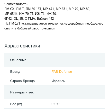
Совместимость:
ПМ-СХ, ПМ-Т, ПМ-80-13T, МР-471, МР-371, МР-79, МР-80,
МР-654К, ИЖ-79-9Т, ИЖ-71, ИЖ-70,
6П42, ОЦ-35, С-ПМА, Байкал-442
На ПМ-17Т устанавливается только после доработки, необходимо
спилить бобровый хвост рукоятки!
Характеристики
Основные
Бренд
FAB-Defense
Страна Бренда
Израиль
Размеры и вес
Вес (кг)
0.072