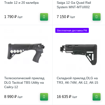
Trade 12 и 20 калибра
Saiga 12 Ga Quad Rail
System MNT-MTU002
1 790 ₽
7 150 ₽
/шт
/шт
Бесплатная доставка РФ
Телескопический приклад
Складной приклад DLG на
DLG Tactical TBS Utility на
TR3, АК-74М, АК-12, АК-15
Сайгу-12
8 990 ₽
16 635 ₽
/шт
/шт