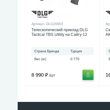
Артикул:
DLG20003
Ар
Телескопический приклад DLG
Ск
Tactical TBS Utility на Сайгу-12
АК
Страна Бренда
Турция
Вес (кг)
0.770
8 990 ₽
1
/шт