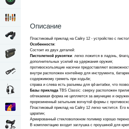
Описание
Пластиковый приклад на Сайгу 12 - устройство с пист
Особенности
:
Состоит из двух деталей:
Пистолетной рукоятки
:
легко ложится в ладонь, благо
дополнительных усилий на удержания оружия;
противоскользящие насечки предоставляют возможность 
внутри расположен контейнер для инструмента, батаре
содержимому греметь при ходьбе;
справа и слева есть разъемы для qd-антабки, что позв
Базы приклада
TBS Classic:
сверху расположен прили
обтекаемая форма не цепляется за амуницию и окруже
прорезиненный затыльник вогнутой формы с противоск
Пластиковый приклад на Сайгу 12 легко чистится. Его
царапин;
Армированный стекловолокном полимер хорошо перенос
В комплектацию входит заглушка с проушиной для креп