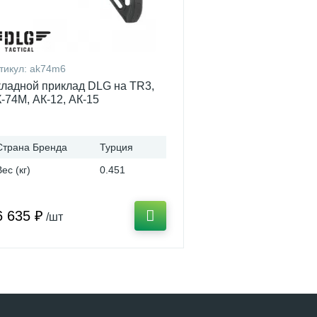
тикул:
ak74m6
ладной приклад DLG на TR3,
-74М, АК-12, АК-15
Страна Бренда
Турция
Вес (кг)
0.451
6 635 ₽
/шт