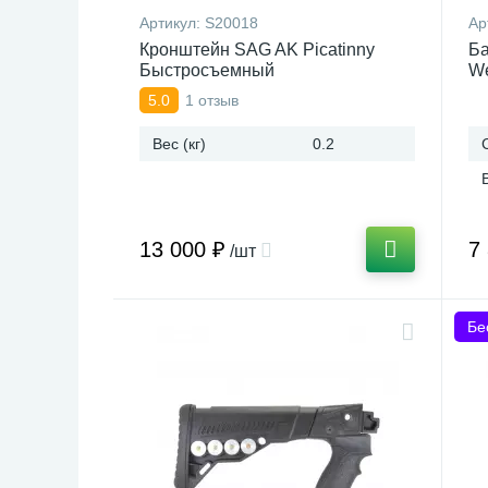
Артикул:
S20018
Ар
Кронштейн SAG AK Picatinny
Ба
Быстросъемный
We
1 отзыв
5.0
Вес (кг)
0.2
13 000 ₽
7
/шт
Бе