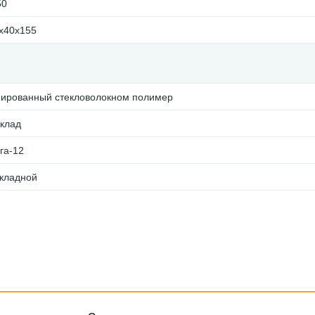
50
х40х155
ированный стекловолокном полимер
клад
га-12
кладной