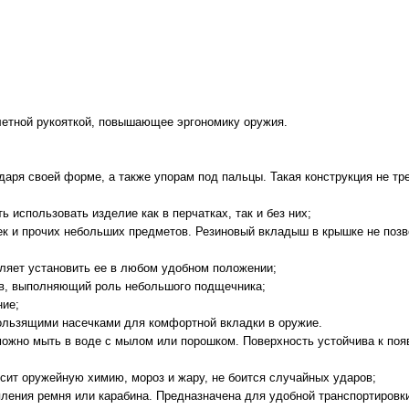
олетной рукояткой, повышающее эргономику оружия.
даря своей форме, а также упорам под пальцы. Такая конструкция не тр
использовать изделие как в перчатках, так и без них;
ек и прочих небольших предметов. Резиновый вкладыш в крышке не поз
оляет установить ее в любом удобном положении;
в, выполняющий роль небольшого подщечника;
ние;
ользящими насечками для комфортной вкладки в оружие.
 можно мыть в воде с мылом или порошком. Поверхность устойчива к по
ит оружейную химию, мороз и жару, не боится случайных ударов;
ления ремня или карабина. Предназначена для удобной транспортировк