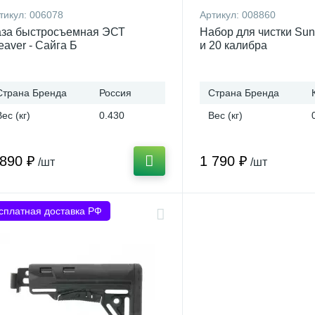
тикул:
006078
Артикул:
008860
за быстросъемная ЭСТ
Набор для чистки Sun
aver - Сайга Б
и 20 калибра
Страна Бренда
Россия
Страна Бренда
Вес (кг)
0.430
Вес (кг)
 890 ₽
1 790 ₽
/шт
/шт
сплатная доставка РФ