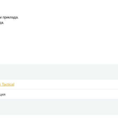
ом приклада.
да.
 Tactical
ция