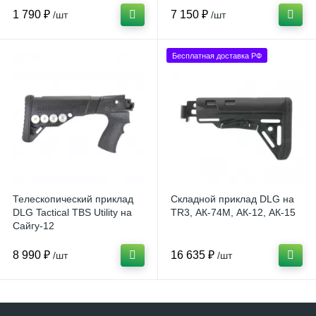
1 790 ₽
7 150 ₽
/шт
/шт
Бесплатная доставка РФ
Телескопический приклад
Складной приклад DLG на
DLG Tactical TBS Utility на
TR3, АК-74М, АК-12, АК-15
Сайгу-12
8 990 ₽
16 635 ₽
/шт
/шт