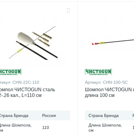
тикул:
CHN-22C-110
Артикул:
CHN-100-SC
омпол ЧИСТОGUN сталь
Шомпол ЧИСТОGUN к
2-.26 кал., L=110 см
длина 100 см
Страна Бренда
Россия
Страна Бренда
Длина Шомпола,
Длина Шомпола,
110
см
см