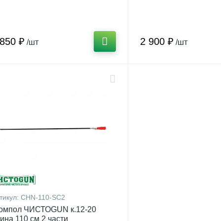
 850 ₽
2 900 ₽
/шт
/шт
тикул:
CHN-110-SC2
омпол ЧИСТОGUN к.12-20
ина 110 см 2 части