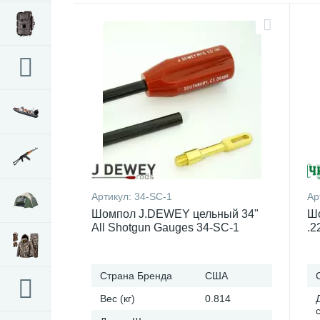
Артикул:
34-SC-1
Ар
Шомпол J.DEWEY цельный 34"
Ш
All Shotgun Gauges 34-SC-1
.2
Страна Бренда
США
Вес (кг)
0.814