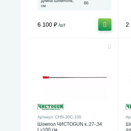
Длина Шомпола,
86
см
6 100 ₽
2
/шт
Артикул:
CHN-30C-100
Ар
Шомпол ЧИСТОGUN к..27-.34
Ш
L=100 см
дл