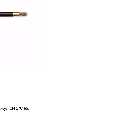
тикул
CH-17C-65
.