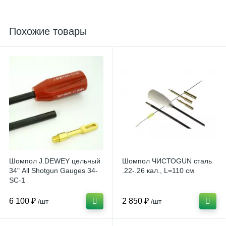
Похожие товары
Шомпол J.DEWEY цельный
Шомпол ЧИСТОGUN сталь
34" All Shotgun Gauges 34-
.22-.26 кал., L=110 см
SC-1
6 100 ₽
2 850 ₽
/шт
/шт