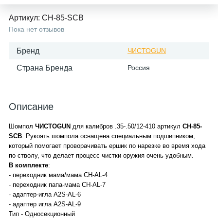
Артикул:
CH-85-SCB
Пока нет отзывов
Бренд
ЧИСТОGUN
Страна Бренда
Россия
Описание
Шомпол
ЧИСТОGUN
для калибров .35-.50/12-410 артикул
CH-85-
SCB
. Рукоять шомпола оснащена специальным подшипником,
который помогает проворачивать ершик по нарезке во время хода
по стволу, что делает процесс чистки оружия очень удобным.
В комплекте
:
- переходник мама/мама CH-AL-4
- переходник папа-мама CH-AL-7
- адаптер-игла A2S-AL-6
- адаптер игла A2S-AL-9
Тип - Односекционный