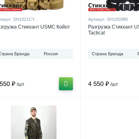
тикул:
SH1021CY
Артикул:
SH1050BK
згрузка Стикхант USMC Койот
Разгрузка Стикхант 
Tactical
Страна Бренда
Россия
Страна Бренда
 550 ₽
4 550 ₽
/шт
/шт