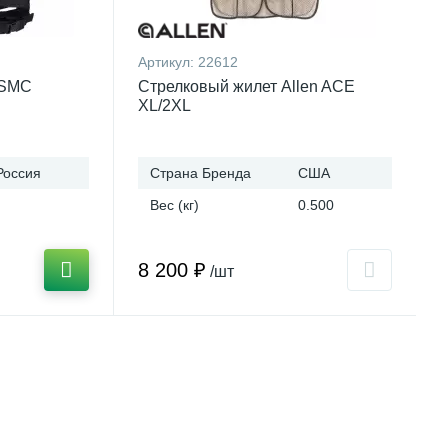
Артикул:
22612
USMC
Стрелковый жилет Allen ACE
XL/2XL
Россия
Страна Бренда
США
Вес (кг)
0.500
8 200 ₽
/шт