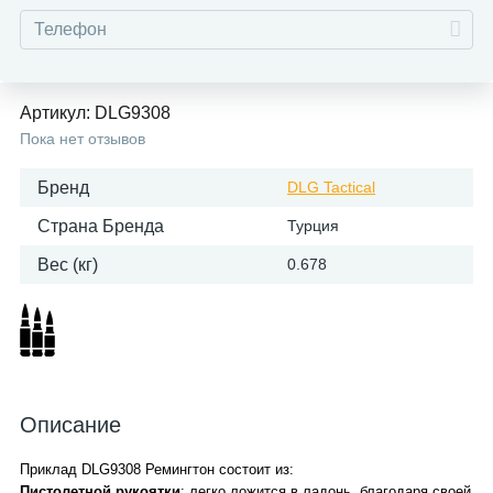
Артикул:
DLG9308
Пока нет отзывов
Бренд
DLG Tactical
Страна Бренда
Турция
Вес (кг)
0.678
Описание
Приклад DLG9308 Ремингтон состоит из:
Пистолетной рукоятки
: легко ложится в ладонь, благодаря своей