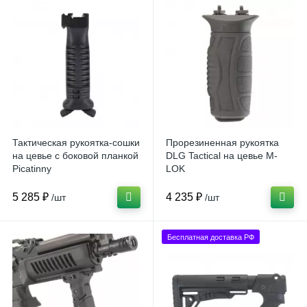
Тактическая рукоятка-сошки
Прорезиненная рукоятка
на цевье с боковой планкой
DLG Tactical на цевье M-
Picatinny
LOK
5 285 ₽
4 235 ₽
/шт
/шт
Бесплатная доставка РФ