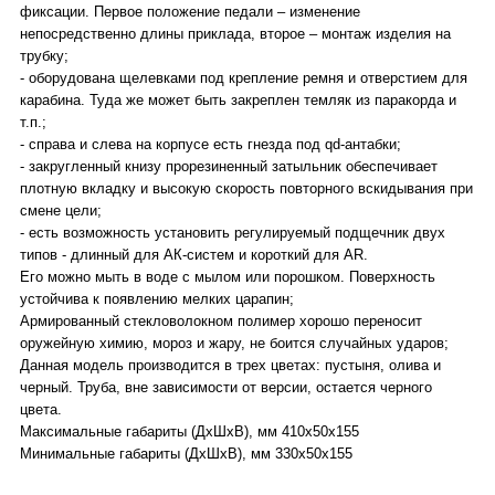
фиксации. Первое положение педали – изменение
непосредственно длины приклада, второе – монтаж изделия на
трубку;
- оборудована щелевками под крепление ремня и отверстием для
карабина. Туда же может быть закреплен темляк из паракорда и
т.п.;
- справа и слева на корпусе есть гнезда под qd-антабки;
- закругленный книзу прорезиненный затыльник обеспечивает
плотную вкладку и высокую скорость повторного вскидывания при
смене цели;
- есть возможность установить регулируемый подщечник двух
типов - длинный для АК-систем и короткий для AR.
Его можно мыть в воде с мылом или порошком. Поверхность
устойчива к появлению мелких царапин;
Армированный стекловолокном полимер хорошо переносит
оружейную химию, мороз и жару, не боится случайных ударов;
Данная модель производится в трех цветах: пустыня, олива и
черный. Труба, вне зависимости от версии, остается черного
цвета.
Максимальные габариты (ДхШхВ), мм 410х50х155
Минимальные габариты (ДхШхВ), мм 330х50х155