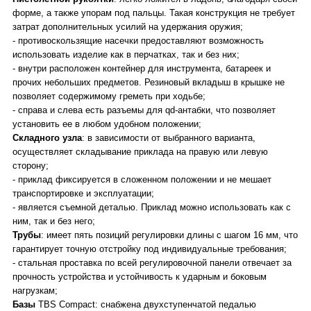
форме, а также упорам под пальцы. Такая конструкция не требует
затрат дополнительных усилий на удержания оружия;
- противоскользящие насечки предоставляют возможность
использовать изделие как в перчатках, так и без них;
- внутри расположен контейнер для инструмента, батареек и
прочих небольших предметов. Резиновый вкладыш в крышке не
позволяет содержимому греметь при ходьбе;
- справа и слева есть разъемы для qd-антабки, что позволяет
установить ее в любом удобном положении;
Складного
узла
: в зависимости от выбранного варианта,
осуществляет складывание приклада на правую или левую
сторону;
- приклад фиксируется в сложенном положении и не мешает
транспортировке и эксплуатации;
- является съемной деталью. Приклад можно использовать как с
ним, так и без него;
Трубы
: имеет пять позиций регулировки длины с шагом 16 мм, что
гарантирует точную отстройку под индивидуальные требования;
- стальная проставка по всей регулировочной панели отвечает за
прочность устройства и устойчивость к ударным и боковым
нагрузкам;
Базы
TBS Compact: снабжена двухступенчатой педалью