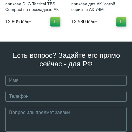
приклад DLG Tactical TBS
приклад для АК "сотой
Compact на нескладные АК
серии" и АК-74М.
12 805 ₽
13 580 ₽
/шт
/шт
Есть вопрос? Задайте его прямо
сейчас - для РФ