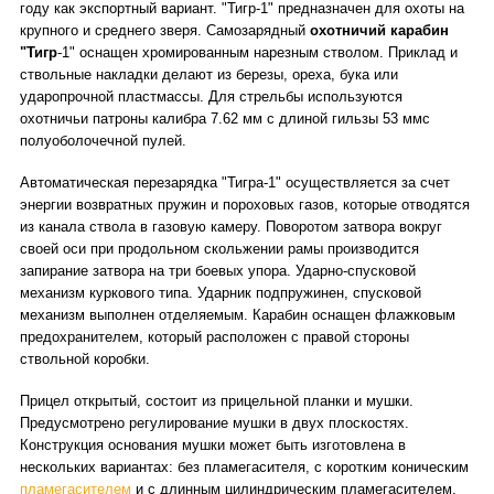
году как экспортный вариант. "Тигр-1" предназначен для охоты на
крупного и среднего зверя.
Самозарядный
охотничий карабин
"Тигр
-1" оснащен хромированным нарезным стволом. Приклад и
ствольные накладки делают из березы, ореха, бука или
ударопрочной пластмассы. Для стрельбы используются
охотничьи патроны калибра 7.62 мм с длиной гильзы 53 ммс
полуоболочечной пулей.
Автоматическая перезарядка "Тигра-1" осуществляется за счет
энергии возвратных пружин и пороховых газов, которые отводятся
из канала ствола в газовую камеру. Поворотом затвора вокруг
своей оси при продольном скольжении рамы производится
запирание затвора на три боевых упора. Ударно-спусковой
механизм куркового типа. Ударник подпружинен, спусковой
механизм выполнен отделяемым. Карабин оснащен флажковым
предохранителем, который расположен с правой стороны
ствольной коробки
.
Прицел открытый, состоит из прицельной планки и мушки.
Предусмотрено регулирование мушки в двух плоскостях.
Конструкция основания мушки может быть изготовлена в
нескольких вариантах: без пламегасителя, с коротким коническим
пламегасителем
и с длинным цилиндрическим пламегасителем.