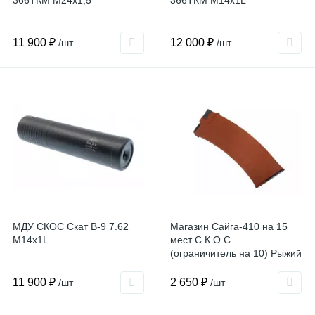
366ТКМ M24x1,5
366ТКМ М14x1L
11 900 ₽
12 000 ₽
/шт
/шт
МДУ СКОС Скат В-9 7.62
Магазин Сайга-410 на 15
М14х1L
мест С.К.О.С.
(ограничитель на 10) Рыжий
11 900 ₽
2 650 ₽
/шт
/шт