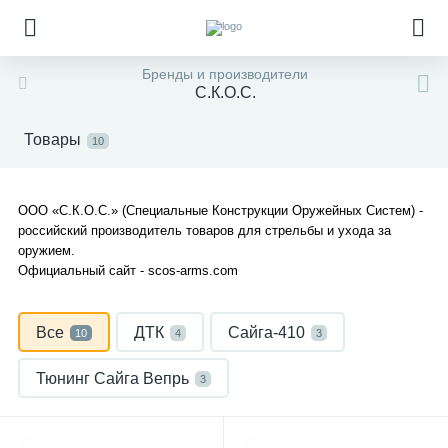
Бренды и производители
С.К.О.С.
Товары
10
ООО «С.К.О.С.» (Специальные Конструкции Оружейных Систем) -
российский производитель товаров для стрельбы и ухода за
оружием.
Официальный сайт - scos-arms.com
Все
ДТК
Сайга-410
10
4
3
Тюнинг Сайга Вепрь
3