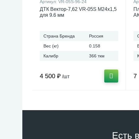
Артикул:
VR-05S-96-24
Ар
ДТК Вектор-7,62 VR-05S М24x1,5
Пл
для 9.6 мм
АК
Страна Бренда
Россия
Вес (кг)
0.158
Калибр
366 ткм
4 500 ₽
7
/шт
Есть 