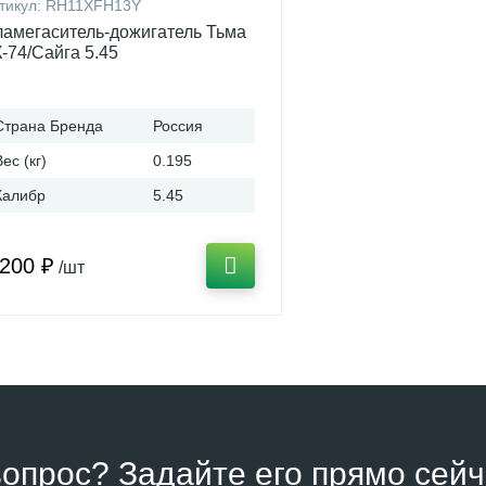
тикул:
RH11XFH13Y
амегаситель-дожигатель Тьма
-74/Сайга 5.45
Страна Бренда
Россия
Вес (кг)
0.195
Калибр
5.45
 200 ₽
/шт
вопрос? Задайте его прямо сейч