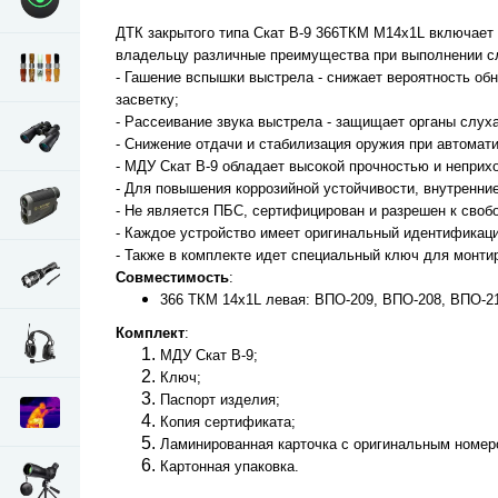
ДТК закрытого типа Скат В-9 366ТКМ М14x1L включает 
владельцу различные преимущества при выполнении сл
- Гашение вспышки выстрела - снижает вероятность обн
засветку;
- Рассеивание звука выстрела - защищает органы слух
- Снижение отдачи и стабилизация оружия при автомат
- МДУ Скат В-9 обладает высокой прочностью и неприх
- Для повышения коррозийной устойчивости, внутренни
- Не является ПБС, сертифицирован и разрешен к своб
- Каждое устройство имеет оригинальный идентификаци
- Также в комплекте идет специальный ключ для монти
Совместимость
:
366 ТКМ 14х1L левая: ВПО-209, ВПО-208, ВПО-2
Комплект
:
МДУ Скат В-9;
Ключ;
Паспорт изделия;
Копия сертификата;
Ламинированная карточка с оригинальным номеро
Картонная упаковка.