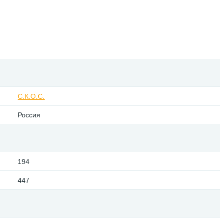
С.К.О.С.
Россия
194
447