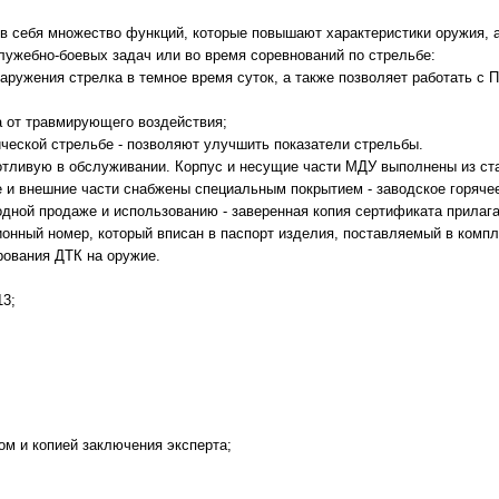
в себя множество функций, которые повышают характеристики оружия, 
ужебно-боевых задач или во время соревнований по стрельбе:
аружения стрелка в темное время суток, а также позволяет работать с 
а от травмирующего воздействия;
ической стрельбе - позволяют улучшить показатели стрельбы.
отливую в обслуживании. Корпус и несущие части МДУ выполнены из ст
е и внешние части снабжены специальным покрытием - заводское горяче
одной продаже и использованию - заверенная копия сертификата прилага
онный номер, который вписан в паспорт изделия, поставляемый в компл
рования ДТК на оружие.
13;
м и копией заключения эксперта;