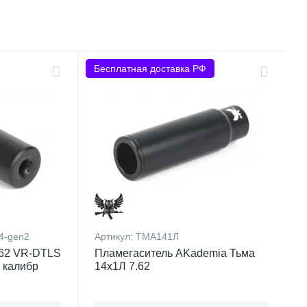
Бесплатная доставка РФ
4-gen2
Артикул:
ТМА141Л
,62 VR-DTLS
Пламегаситель AKademia Тьма
, калибр
14x1Л 7.62