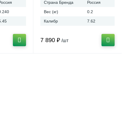
Россия
Страна Бренда
Россия
0.240
Вес (кг)
0.2
5.45
Калибр
7.62
7 890 ₽
/шт