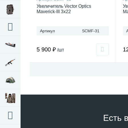
Увеличитель Vector Optics
Ув
Maverick-III 3x22
Ma
Артикул
SCMF-31
5 900 ₽
1
/шт
Есть 