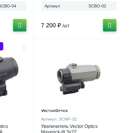
SCBO-04
Артикул
SCBO-02
7 200 ₽
/шт
Артикул:
SCMF-32
tics
Увеличитель Vector Optics
й
Maverick-III 3x22