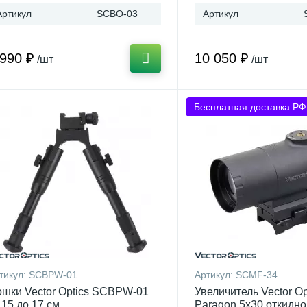
Артикул
SCBO-03
Артикул
 990 ₽
10 050 ₽
/шт
/шт
Бесплатная доставка РФ
тикул:
SCBPW-01
Артикул:
SCMF-34
шки Vector Optics SCBPW-01
Увеличитель Vector Op
 15 до 17 см
Paragon 5x30 откидно