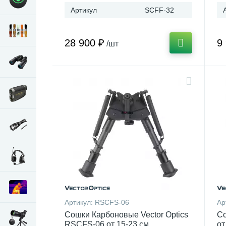
Артикул
SCFF-32
28 900 ₽
9
/шт
Артикул:
RSCFS-06
Ар
Сошки Карбоновые Vector Optics
Со
RSCFS-06 от 15-23 см
от